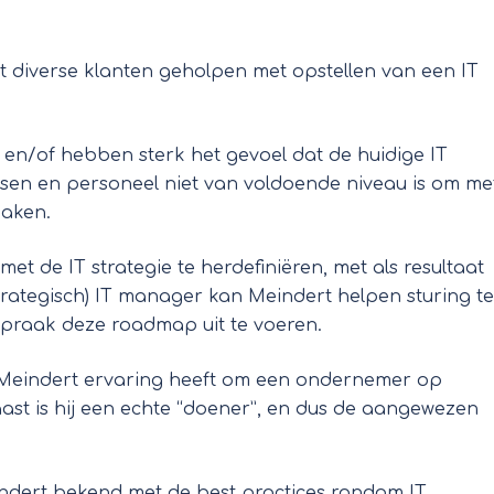
t diverse klanten geholpen met opstellen van een IT
en/of hebben sterk het gevoel dat de huidige IT
essen en personeel niet van voldoende niveau is om me
maken.
et de IT strategie te herdefiniëren, met als resultaat
trategisch) IT manager kan Meindert helpen sturing te
praak deze roadmap uit te voeren.
 Meindert ervaring heeft om een ondernemer op
ast is hij een echte “doener”, en dus de aangewezen
Meindert bekend met de best practices rondom IT