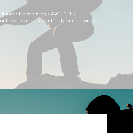
Informatiebeveiliging / AVG – GDPR
tantskantoren
Docent
Neem contact op