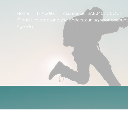
Home
IT Audits
Assurance: ISAE3402 / SOC2
IT audit en data-analyse-ondersteuning voor accoun
Agenda